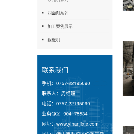
四面刨系列
加工案例展示
组框机
联系我们
手机：
0757-22195090
联系人：
周经理
电话：
0757-22195090
业务QQ：
904175534
网址：
www.yihanjixie.com
地址：
佛山市顺德区伦教常教